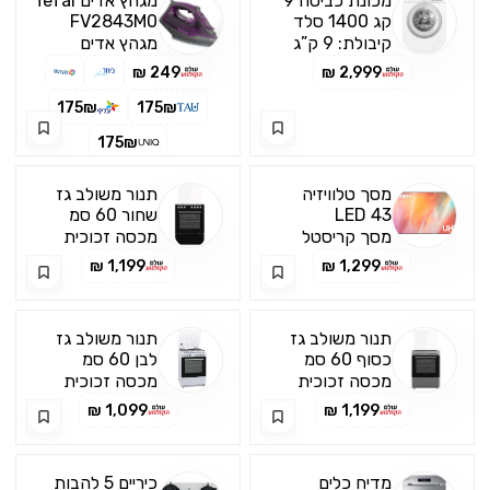
מכונת כביסה 9
מגהץ אדים Tefal
קג 1400 סלד
FV2843M0
BOSCH
קיבולת: 9 ק”ג
מגהץ אדים
WAN28293
מהירות סחיטה
2,600 וואט
249 ₪
2,999 ₪
מרבית: 1400
מדגם
סל”ד דירוג
FV2843M0 של
175₪
175₪
אנרגיה EU :A ,
Tefal עם תחתית
175₪
חסכונית ביותר!
Ceramic
נפח תוף : 65
Colored לגיהוץ
ליטרים!
מהיר ונוח
מסך טלוויזיה
תנור משולב גז
LED 43
שחור 60 סמ
Nakasumi
Samsung
מסך קריסטל
מכסה זכוכית
NAK-FSC60-
43AU7700
גודל 43″ סמסונג
תאורה פנימית
1,199 ₪
1,299 ₪
BL
סדרת 7
חלקו העליון של
מהטלוויזיות
התנור נירוסטה
החכמות TV
חזית שחור
תנור משולב גז
תנור משולב גז
Smart
כסוף 60 סמ
לבן 60 סמ
Nakasumi
Nakasumi
מכסה זכוכית
מכסה זכוכית
NAK-FSC60-W
NAK-FSC60-IX
תאורה פנימית
תאורה פנימית
1,099 ₪
1,199 ₪
מדיח כלים
כיריים 5 להבות