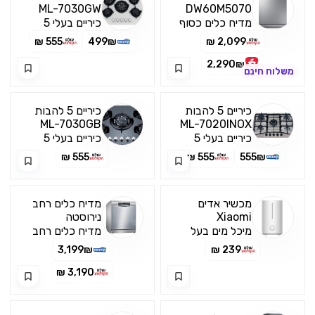
ML-7030GW
DW60M5070
כסוף Samsung
זכוכית לבן
מדיח כלים כסוף
כיריים בעלי 5
MULLER
של סמסונג 3
להבות כולל
555 ₪
499₪
2,099 ₪
מפלסים – מגירה
להבת טורבו
לסכו”ם
ראשים ורשתות
2,290₪
משלוח חינם
עשויים מברזל
ייצוק לוח פיקוד
קדמי לנוחות
כיריים 5 להבות
כיריים 5 להבות
ההפעלה
ML-7030GB
ML-7020INOX
נירוסטה
זכוכית שחור
כיריים בעלי 5
כיריים בעלי 5
MULLER
MULLER
להבות כולל
להבות כולל
555 ₪
555 ₪
555₪
להבת טורבו
להבת טורבו
ראשים ורשתות
ראשים ורשתות
עשויים אימייל יצוק
עשויים מברזל
מכשיר אדים
מדיח כלים רחב
לוח פיקוד קדמי
ייצוק לוח פיקוד
Xiaomi
נירוסטה
לנוחות ההפעלה
קדמי לנוחות
SMS46NI01B
Humidifier 2
מיכל מים בעל
מדיח כלים רחב
ההפעלה
Lite
סדרה 4 Bosch
יעילות
של BOSCH
3,199₪
239 ₪
אנטיבקטריאלית
סדרה 4 מדיח
של %9.99
כלים בו ניתן
3,190 ₪
ובטכנולוגיית יוני
להכניס 14
כסף +Ag
מערכות כלים 6
תוכניות כולל לוח