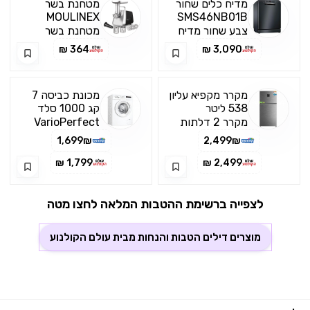
מדיח כלים שחור
מטחנת בשר
צג דיגיטלי
MOULINEX
SMS46NB01B
סדרה 4 Bosch
ME306832
צבע שחור מדיח
מטחנת בשר
כלים בו ניתן
עוצמתית 1600W
364 ₪
3,090 ₪
להכניס 14
יכולת עיבוד בשר
מערכות כלים 6
מקסימלית: 1.9
תוכניות כולל לוח
ק”ג/דקה מצב
מקרר מקפיא עליון
מכונת כביסה 7
צג דיגיטלי
REVERSE
538 ליטר
קג 1000 סלד
המאפשר שחרור
נירוסטה LUXOR
WAN20030iX
מקרר 2 דלתות
VarioPerfect
קל ומהיר של
Bosch
NF615
מקפיא עליון
סופר מהירה או
שאריות וניצול
1,699₪
2,499₪
הקפאה יבקשה
סופר חסכונית
מקסימלי של
ללא קרח NO
אבל תמיד סופר
הבשר המעובד
1,799 ₪
2,499 ₪
FROST
נקייה
SuperQuick 15’
תכנית מהירה ב
לצפייה ברשימת ההטבות המלאה לחצו מטה
15- דקות בלבד
מוצרים דילים הטבות והנחות מבית
עולם הקולנוע