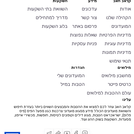
קלאב האב
מידע
השקעות
אודות
עדכונים
השוואת בתי השקעות
הקהילה שלנו
צור קשר
מדריך למתחילים
המועדונים
פרסום באתר
בלוג השקעות
מדיניות הפרטיות
שאלות נפוצות
מדיניות עוגיות
פניות עסקיות
מדיניות תמונות
תנאי שימוש
מילואים
הגדרות
מחשבון מילואים
המועדונים שלי
כרטיס פייטר
הטבות במייל
עולם ההטבות למילואים
עלינו
קלאב האב עוזר לכם למצוא את ההטבות והמבצעים השווים ביותר בעזרת חיפוש
והשוואת מועדונים הכולל מידע ממגוון מועדוני צרכנות כגון מפעל הפיס (פיס
פלוס), ישראכראט הטבות, מגוון דילים וקופונים לטיסות, חופשות, מכשירי אייפון,
מסעדות, השקעות בשוק ההון ועוד.