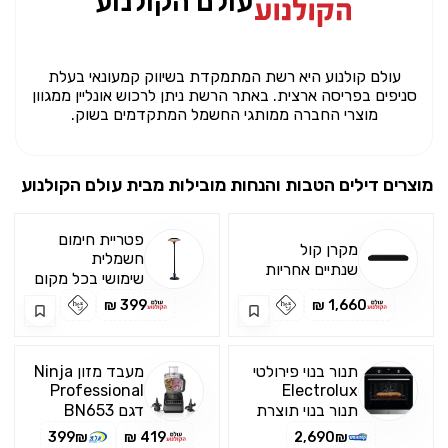
עולם הקולנוע
עולם קולנוע היא רשת המתמקדת בשיווק קמעונאי בעלת
סניפים בפריסה ארצית. באתר הרשת ניתן לרכוש אונליין ממגוון
מוצרי החברה ממותגי החשמל המתקדמים בשוק.
מוצרים דילים הטבות והנחות מובילות מבית
עולם הקולנוע
פטריית חימום
מקרן קול
חשמלית
שנתיים אחריות
שימושי בכל מקום
ע"י מודן יבואן
– העיצוב העמיד
399 ₪
1,660 ₪
רשמי
מאפשר להשתמש
בפטריית החום
מחוץ לבית ובתוכו
תנור בנוי פירולטי
מעבד מזון Ninja
חום נעים ב: סלון,
Professional
Electrolux
גינה, מרפסת,
KOFDP40X
דגם BN653
תנור בנוי תוצרת
דגם BN653
באוויר הפתוח
גרמניה מסדרת
מעבד מזון נינג’ה
ובמקומות אחרים
399₪
419 ₪
2,690₪