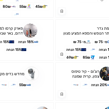
80₪
55₪
45₪
ת גדר
פארק קרסו למ
ר הנופש והספא המציע מגוון
דרום, באר שבע
 אטרקציות ופעילויות לכל
מ- 75 ₪
מ- 75 ₪
18% הנחה
15% הנחה
ילאים במקום אחד
ה
15% הנחה
15% הנחה
ה
85₪
69₪
רוג'ום - קיר טיפוס
מחדש בדים מקצ
צפון, קרית שמונה
20% הנחה
55₪