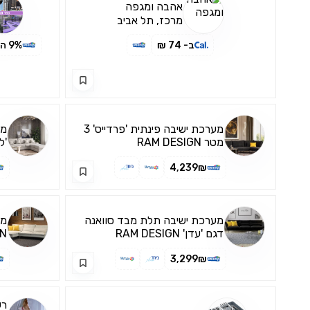
אהבה ומגפה
מרכז, תל אביב
ב- 74 ₪
9% הנחה
מערכת ישיבה פינתית 'פרדייס' 3
מטר RAM DESIGN
'לקס
4,239₪
מערכת ישיבה תלת מבד סוואנה
מע
דגם 'עדן' RAM DESIGN
GN
3,299₪
רש