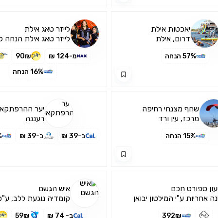
יאכטות אילת
לייזר טאג אילת
דרום, אילת
לייזר טאג אילת הנחה ל
יחיד
57% הנחה
מ-124 ₪
90₪
16% הנחה
שחף מצנחי רחיפה
יער ההרפתקאו
מרכז, עין ורד
רעננה
15% הנחה
ב-39 ₪
ב-39 ₪
6%
ון ספורט חכם
איש הגשם
ה אחריות ע"י המילטון יבואן
קומדיה נוגעת ללב, ע"
מי
זוכה האוסקר
392₪
ב- 74 ₪
59₪