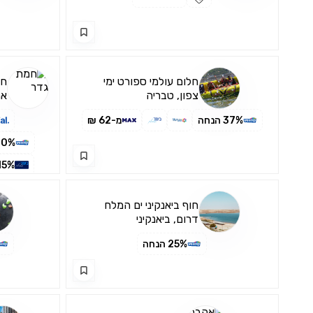
חלום עולמי ספורט ימי
חמ
צפון, טבריה
את
של
37% הנחה
מ-62 ₪
הג
10% הנח
15% הנח
חוף ביאנקיני ים המלח
דרום, ביאנקיני
25% הנחה