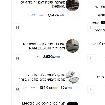
מערכת ישיבה דגם 'ורונה' RAM
DESIGN
ולל של
3,549₪
₪10
1 הנחה
חה
 'רויאל
מערכת ישיבה תלת מושבי מבד
דגם 'דור' RAM DESIGN
2,539₪
מתקן לייבוש כלים מתכווץ
 סופג
מתקן לייבוש כלים מתכווץ ביותר
מ 60% מגודלו המקורי ומתאים
₪ 104.9
59₪
לאחסון פשוט ונוח לאחר השימוש
בכל פינה בבית בלי בלגן ובלי
לתפוס מקום מיותר תכולת
הערכה מעמד מתכווץ לייבוש
תנור בנוי פירולטי Electrolux