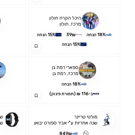
היכל הקרח חולון
מרכז, חולון
18% הנחה
39₪
15% הנחה
15% הנחה
ספארי רמת גן
מרכז, רמת גן
18% הנחה
ב-116 ₪ (תמורת פינוק)
מולטי טריינר
שע
שנה אחריות ע"י אביר ספורט יבואן
שנ
רשמי
רש
849₪