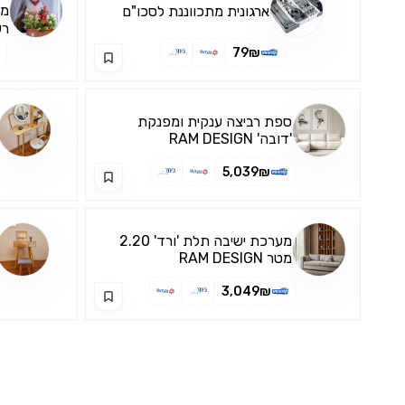
מג
ארגונית מתכווננת לסכו"ם
רש
צפ
79₪
בה
הח
ספת רביצה ענקית ומפנקת
'דובה' RAM DESIGN
5,039₪
מערכת ישיבה תלת 'ורד' 2.20
מטר RAM DESIGN
3,049₪