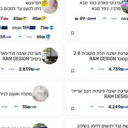
גרביטי פארק כפר סבא
חמי געש
מרכז, כפר סבא
ניתן לטעון עד לסכום כ
3,000₪ בחודש
מ- 49 ₪
45₪
45₪
7
75₪
15% הנחה
5%
65₪
25% הנ
מערכת ישיבה תלת מושבית 2.8
מערכת ישיבה מודולארית
וס' RAM DESIGN
ביסיק' RAM DESIGN
2,839₪
4,739₪
רכת ישיבה פינתית דגם 'ארייה'
מתלה ואקום לנייר
RAM DESI
35₪
4,249₪
ת נגד יתושים לחלון בשילוב