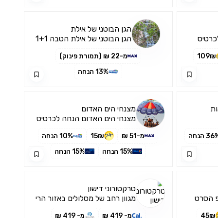
הגן הבוטני של אילת
כרטיס
הגן הבוטני של אילת הטבה 1+1
109₪
מ-22 ₪ (תמורת פינוק)
13% הנחה
ת
מצנחי הים האדום
מצנחי הים האדום הנחה לכרטיס
יחיד
3 הנחה
מ-51 ₪
15₪
10% הנחה
15% הנחה
15% הנחה
טרקטורוני דישון
פ הסרט
מגוון רחב של מסלולים באזור הרי
נפתלי, בקעת קדש, נחל דישון,
45₪
מ- 419 ₪
מ- 419 ₪
נהר הירדן ואפילו טיולי שטח