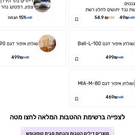
רייזרים נהר הירדן
נטים
צפון, רפטינג נהר 
ת נגד יתושים לחלון רשת
ופה נגד יתושים ומעופפים
49₪
₪ 54.9
15% הנחה
תקנה עצמית פשוטה וקלה על
לון
שולחן איפור דגם Bell-L-100
שולחן איפור דגם MIA-L-90
499₪
499₪
שולחן איפור דגם MIA-M-80
469₪
לצפייה ברשימת ההטבות המלאה לחצו מטה
מוצרים דילים הטבות והנחות מבית
קופונופש