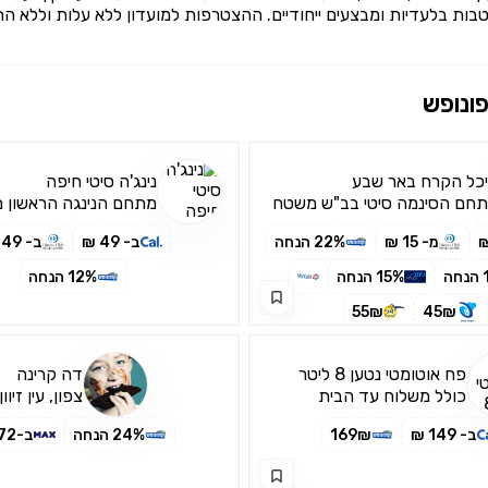
בות בלעדיות ומבצעים ייחודיים. ההצטרפות למועדון ללא עלות וללא הת
פונופש
כל הקרח באר שבע
נינג'ה סיטי חיפה
חם הסינמה סיטי בב"ש משטח
מתחם הנינגה הראשון מ
חלקה ומתחם שלג אמיתי
בישראל!
מ- 15 ₪
22% הנחה
ב- 49 ₪
ב- 49 ₪
ה
15% הנחה
12% הנחה
55₪
45₪
פח אוטומטי נטען 8 ליטר
דה קרינה
כולל משלוח עד הבית
צפון, עין זיוון
ב- 149 ₪
169₪
24% הנחה
ב-72 ₪