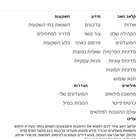
קלאב האב
מידע
השקעות
אודות
עדכונים
השוואת בתי השקעות
הקהילה שלנו
צור קשר
מדריך למתחילים
המועדונים
פרסום באתר
בלוג השקעות
מדיניות הפרטיות
שאלות נפוצות
מדיניות עוגיות
פניות עסקיות
מדיניות תמונות
תנאי שימוש
מילואים
הגדרות
מחשבון מילואים
המועדונים שלי
כרטיס פייטר
הטבות במייל
עולם ההטבות למילואים
עלינו
קלאב האב עוזר לכם למצוא את ההטבות והמבצעים השווים ביותר בעזרת חיפוש
והשוואת מועדונים הכולל מידע ממגוון מועדוני צרכנות כגון מפעל הפיס (פיס
פלוס), ישראכראט הטבות, מגוון דילים וקופונים לטיסות, חופשות, מכשירי אייפון,