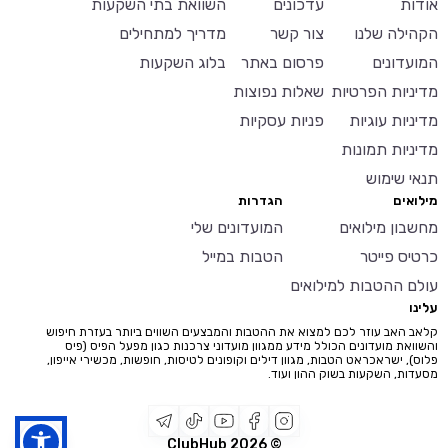
אודות
עדכונים
השוואת בתי השקעות
הקהילה שלנו
צור קשר
מדריך למתחילים
המועדונים
פרסום באתר
בלוג השקעות
מדיניות הפרטיות
שאלות נפוצות
מדיניות עוגיות
פניות עסקיות
מדיניות תמונות
תנאי שימוש
מילואים
הגדרות
מחשבון מילואים
המועדונים שלי
כרטיס פייטר
הטבות במייל
עולם ההטבות למילואים
עלינו
קלאב האב עוזר לכם למצוא את ההטבות והמבצעים השווים ביותר בעזרת חיפוש
והשוואת מועדונים הכולל מידע ממגוון מועדוני צרכנות כגון מפעל הפיס (פיס
פלוס), ישראכראט הטבות, מגוון דילים וקופונים לטיסות, חופשות, מכשירי אייפון,
מסעדות, השקעות בשוק ההון ועוד.
2026
© ClubHub