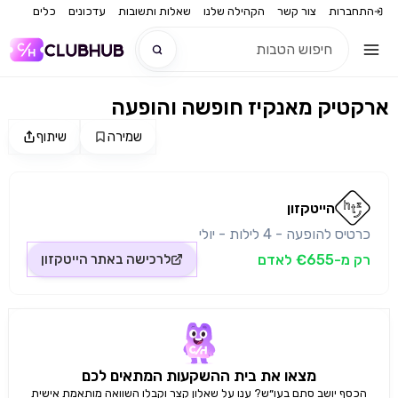
התחברות
צור קשר
הקהילה שלנו
שאלות ותשובות
עדכונים
כלים
ארקטיק מאנקיז חופשה והופעה
חדש
שמירה
שיתוף
מקור התמונה: הייטקזון
חדש
הייטקזון
כרטיס להופעה - 4 לילות - יולי
רק מ-€655 לאדם
לרכישה באתר
הייטקזון
מצאו את בית ההשקעות המתאים לכם
הכסף יושב סתם בעו״ש? ענו על שאלון קצר וקבלו השוואה מותאמת אישית