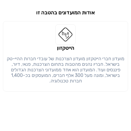
אודות המועדונים בהטבה זו
שימו לב!
שיתוף
מימוש הטבה זו ניתן רק לחברי
חזרה
הבנתי, המשך לאתר
העתק
הייטקזון
מועדון חברי הייטקזון מועדון הצרכנות של עובדי חברות ההיי-טק
בישראל. חבריו נהנים מהטבות בתחום הצרכנות, פנאי, דיור,
פיננסים ועוד. המועדון הוא אחד ממועדוני הצרכנות הגדולים
בישראל, ומונה מעל 300 אלף חברים, המועסקים בכ-1,400
חברות טכנולוגיה.