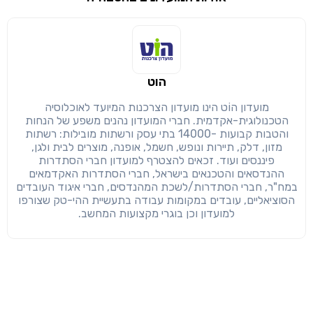
שימו לב!
שיתוף
מימוש הטבה זו ניתן רק לחברי
הוט
חזרה
הבנתי, המשך לאתר
העתק
מועדון הוֹט הינו מועדון הצרכנות המיועד לאוכלוסיה
הטכנולוגית-אקדמית. חברי המועדון נהנים משפע של הנחות
והטבות קבועות -14000 בתי עסק ורשתות מובילות: רשתות
מזון, דלק, תיירות ונופש, חשמל, אופנה, מוצרים לבית ולגן,
פיננסים ועוד. זכאים להצטרף למועדון חברי הסתדרות
ההנדסאים והטכנאים בישראל, חברי הסתדרות האקדמאים
במח"ר, חברי הסתדרות/לשכת המהנדסים, חברי איגוד העובדים
הסוציאליים, עובדים במקומות עבודה בתעשיית ההי-טק שצורפו
למועדון וכן בוגרי מקצועות המחשב.