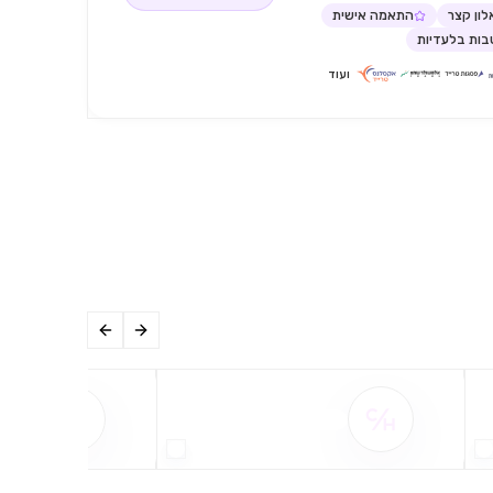
ון קצר
התאמה אישית
ות בלעדיות
ועוד
שם ההטבה אינו זמין
שם ההט