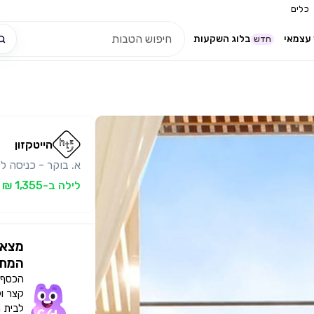
כלים
עצמאי
בלוג השקעות
חדש
הייטקזון
א. בוקר - כניסה ל
לילה ב-1,355 ₪ לזוג
מצאו
המתא
הכסף י
קצר ו
לבית 