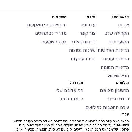
קלאב האב
מידע
השקעות
אודות
עדכונים
השוואת בתי השקעות
הקהילה שלנו
צור קשר
מדריך למתחילים
המועדונים
פרסום באתר
בלוג השקעות
מדיניות הפרטיות
שאלות נפוצות
מדיניות עוגיות
פניות עסקיות
מדיניות תמונות
תנאי שימוש
מילואים
הגדרות
מחשבון מילואים
המועדונים שלי
כרטיס פייטר
הטבות במייל
עולם ההטבות למילואים
עלינו
קלאב האב עוזר לכם למצוא את ההטבות והמבצעים השווים ביותר בעזרת חיפוש
והשוואת מועדונים הכולל מידע ממגוון מועדוני צרכנות כגון מפעל הפיס (פיס
פלוס), ישראכראט הטבות, מגוון דילים וקופונים לטיסות, חופשות, מכשירי אייפון,