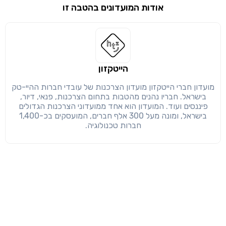
אודות המועדונים בהטבה זו
שימו לב!
שיתוף
מימוש הטבה זו ניתן רק לחברי
חזרה
הבנתי, המשך לאתר
העתק
הייטקזון
מועדון חברי הייטקזון מועדון הצרכנות של עובדי חברות ההיי-טק
בישראל. חבריו נהנים מהטבות בתחום הצרכנות, פנאי, דיור,
פיננסים ועוד. המועדון הוא אחד ממועדוני הצרכנות הגדולים
בישראל, ומונה מעל 300 אלף חברים, המועסקים בכ-1,400
חברות טכנולוגיה.