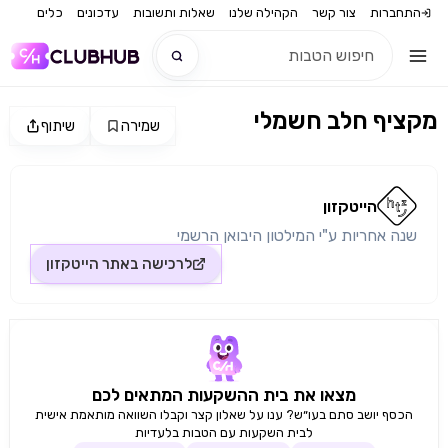
התחברות
צור קשר
הקהילה שלנו
שאלות ותשובות
עדכונים
כלים
מקציף חלב חשמלי
שמירה
שיתוף
חדש
מקור התמונה: הייטקזון
חדש
הייטקזון
שנה אחריות ע"י המילטון היבואן הרשמי
לרכישה באתר
הייטקזון
מצאו את בית ההשקעות המתאים לכם
הכסף יושב סתם בעו״ש? ענו על שאלון קצר וקבלו השוואה מותאמת אישית
לבית השקעות עם הטבות בלעדיות