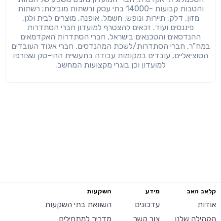
והטבות קבועות -14000 בתי עסק ורשתות מובילות: רשתות
מזון, דלק, תיירות ונופש, חשמל, אופנה, מוצרים לבית ולגן,
פיננסים ועוד. זכאים להצטרף למועדון חברי הסתדרות
ההנדסאים והטכנאים בישראל, חברי הסתדרות האקדמאים
במח"ר, חברי הסתדרות/לשכת המהנדסים, חברי איגוד העובדים
הסוציאליים, עובדים במקומות עבודה בתעשיית ההי-טק שצורפו
למועדון וכן בוגרי מקצועות המחשב.
קלאב האב
מידע
השקעות
אודות
עדכונים
השוואת בתי השקעות
הקהילה שלנו
צור קשר
מדריך למתחילים