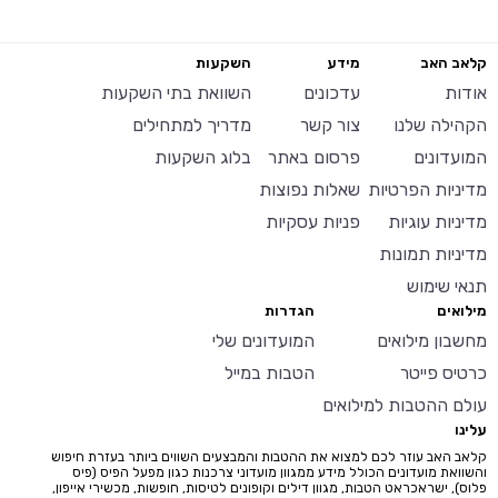
קלאב האב
מידע
השקעות
אודות
עדכונים
השוואת בתי השקעות
הקהילה שלנו
צור קשר
מדריך למתחילים
המועדונים
פרסום באתר
בלוג השקעות
מדיניות הפרטיות
שאלות נפוצות
מדיניות עוגיות
פניות עסקיות
מדיניות תמונות
תנאי שימוש
מילואים
הגדרות
מחשבון מילואים
המועדונים שלי
כרטיס פייטר
הטבות במייל
עולם ההטבות למילואים
עלינו
קלאב האב עוזר לכם למצוא את ההטבות והמבצעים השווים ביותר בעזרת חיפוש
והשוואת מועדונים הכולל מידע ממגוון מועדוני צרכנות כגון מפעל הפיס (פיס
פלוס), ישראכראט הטבות, מגוון דילים וקופונים לטיסות, חופשות, מכשירי אייפון,