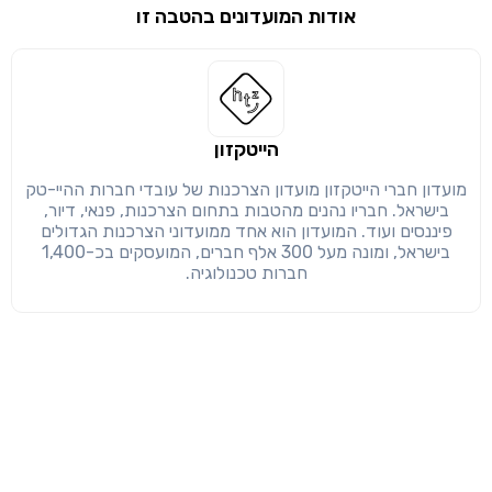
אודות המועדונים בהטבה זו
שימו לב!
שיתוף
מימוש הטבה זו ניתן רק לחברי
חזרה
הבנתי, המשך לאתר
העתק
הייטקזון
מועדון חברי הייטקזון מועדון הצרכנות של עובדי חברות ההיי-טק
בישראל. חבריו נהנים מהטבות בתחום הצרכנות, פנאי, דיור,
פיננסים ועוד. המועדון הוא אחד ממועדוני הצרכנות הגדולים
בישראל, ומונה מעל 300 אלף חברים, המועסקים בכ-1,400
חברות טכנולוגיה.