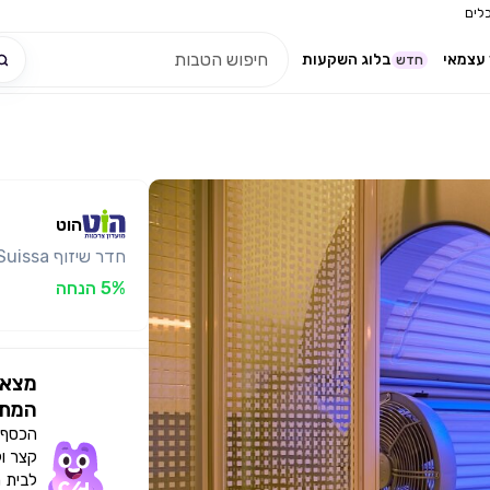
לים
עצמאי
בלוג השקעות
חדש
הוט
חדר שיזוף Hafzi Suissa
5% הנחה
מצאו
המתא
הכסף י
קצר ו
לבית 