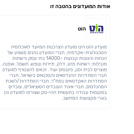
אודות המועדונים בהטבה זו
הוט
מועדון הוֹט הינו מועדון הצרכנות המיועד לאוכלוסיה
הטכנולוגית-אקדמית. חברי המועדון נהנים משפע של
הנחות והטבות קבועות -14000 בתי עסק ורשתות
מובילות: רשתות מזון, דלק, תיירות ונופש, חשמל, אופנה,
מוצרים לבית ולגן, פיננסים ועוד. זכאים להצטרף למועדון
חברי הסתדרות ההנדסאים והטכנאים בישראל, חברי
הסתדרות האקדמאים במח"ר, חברי הסתדרות/לשכת
המהנדסים, חברי איגוד העובדים הסוציאליים, עובדים
במקומות עבודה בתעשיית ההי-טק שצורפו למועדון וכן
בוגרי מקצועות המחשב.