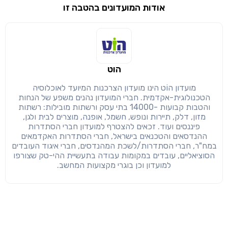
אודות המועדונים בהטבה זו
שימו לב!
שיתוף
מימוש הטבה זו ניתן רק לחברי
הוט
חזרה
הבנתי, המשך לאתר
העתק
מועדון הוֹט הינו מועדון הצרכנות המיועד לאוכלוסיה
הטכנולוגית-אקדמית. חברי המועדון נהנים משפע של הנחות
והטבות קבועות -14000 בתי עסק ורשתות מובילות: רשתות
מזון, דלק, תיירות ונופש, חשמל, אופנה, מוצרים לבית ולגן,
פיננסים ועוד. זכאים להצטרף למועדון חברי הסתדרות
ההנדסאים והטכנאים בישראל, חברי הסתדרות האקדמאים
במח"ר, חברי הסתדרות/לשכת המהנדסים, חברי איגוד העובדים
הסוציאליים, עובדים במקומות עבודה בתעשיית ההי-טק שצורפו
למועדון וכן בוגרי מקצועות המחשב.