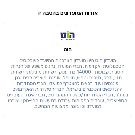
אודות המועדונים בהטבה זו
שימו לב!
שיתוף
מימוש הטבה זו ניתן רק לחברי
חזרה
הבנתי, המשך לאתר
העתק
הוט
מועדון הוֹט הינו מועדון הצרכנות המיועד לאוכלוסיה
הטכנולוגית-אקדמית. חברי המועדון נהנים משפע של הנחות
והטבות קבועות -14000 בתי עסק ורשתות מובילות: רשתות
מזון, דלק, תיירות ונופש, חשמל, אופנה, מוצרים לבית ולגן,
פיננסים ועוד. זכאים להצטרף למועדון חברי הסתדרות
ההנדסאים והטכנאים בישראל, חברי הסתדרות האקדמאים
במח"ר, חברי הסתדרות/לשכת המהנדסים, חברי איגוד העובדים
הסוציאליים, עובדים במקומות עבודה בתעשיית ההי-טק שצורפו
למועדון וכן בוגרי מקצועות המחשב.