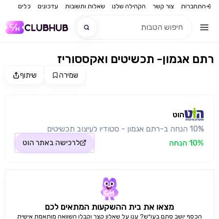
התחברות
צור קשר
הקהילה שלנו
שאלות ותשובות
עדכונים
כלים
רתם אגמון- תכשיטים ואקססוריז
חדש
שמירה
שיתוף
מקור התמונה: הוט
חדש
הוט
10% הנחה ב-רתם אגמון - סטודיו לעיצוב תכשיטים
10% הנחה
לרכישה באתר
הוט
מצאו את בית ההשקעות המתאים לכם
הכסף יושב סתם בעו״ש? ענו על שאלון קצר וקבלו השוואה מותאמת אישית