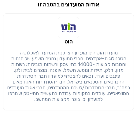
אודות המועדונים בהטבה זו
שימו לב!
שיתוף
מימוש הטבה זו ניתן רק לחברי
הוט
חזרה
הבנתי, המשך לאתר
העתק
מועדון הוֹט הינו מועדון הצרכנות המיועד לאוכלוסיה
הטכנולוגית-אקדמית. חברי המועדון נהנים משפע של הנחות
והטבות קבועות -14000 בתי עסק ורשתות מובילות: רשתות
מזון, דלק, תיירות ונופש, חשמל, אופנה, מוצרים לבית ולגן,
פיננסים ועוד. זכאים להצטרף למועדון חברי הסתדרות
ההנדסאים והטכנאים בישראל, חברי הסתדרות האקדמאים
במח"ר, חברי הסתדרות/לשכת המהנדסים, חברי איגוד העובדים
הסוציאליים, עובדים במקומות עבודה בתעשיית ההי-טק שצורפו
למועדון וכן בוגרי מקצועות המחשב.