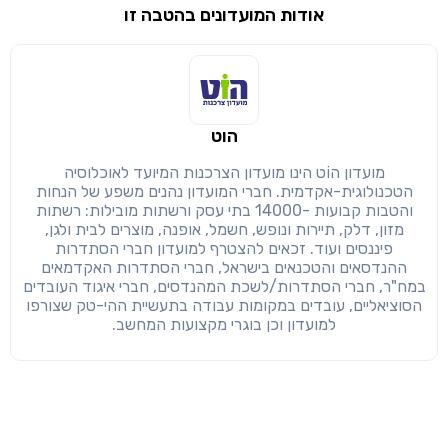
אודות המועדונים בהטבה זו
שימו לב!
שיתוף
מימוש הטבה זו ניתן רק לחברי
הוט
חזרה
הבנתי, המשך לאתר
העתק
מועדון הוֹט הינו מועדון הצרכנות המיועד לאוכלוסיה
הטכנולוגית-אקדמית. חברי המועדון נהנים משפע של הנחות
והטבות קבועות -14000 בתי עסק ורשתות מובילות: רשתות
מזון, דלק, תיירות ונופש, חשמל, אופנה, מוצרים לבית ולגן,
פיננסים ועוד. זכאים להצטרף למועדון חברי הסתדרות
ההנדסאים והטכנאים בישראל, חברי הסתדרות האקדמאים
במח"ר, חברי הסתדרות/לשכת המהנדסים, חברי איגוד העובדים
הסוציאליים, עובדים במקומות עבודה בתעשיית ההי-טק שצורפו
למועדון וכן בוגרי מקצועות המחשב.