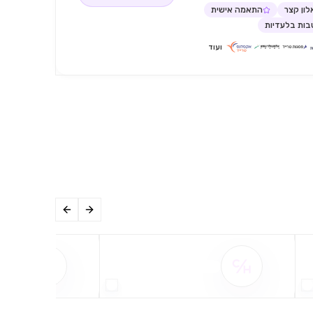
ון קצר
התאמה אישית
ות בלעדיות
ועוד
שם ההטבה אינו זמין
שם ההט