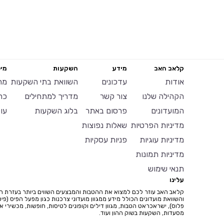
קלאב האב
מידע
השקעות
מיל
אודות
עדכונים
השוואת בתי השקעות
מח
הקהילה שלנו
צור קשר
מדריך למתחילים
כר
המועדונים
פרסום באתר
בלוג השקעות
עו
מדיניות הפרטיות
שאלות נפוצות
מדיניות עוגיות
פניות עסקיות
מדיניות תמונות
תנאי שימוש
עלינו
קלאב האב עוזר לכם למצוא את ההטבות והמבצעים השווים ביותר בעזרת ח
והשוואת מועדונים הכולל מידע ממגוון מועדוני צרכנות כגון מפעל הפיס (פיס
פלוס), ישראכראט הטבות, מגוון דילים וקופונים לטיסות, חופשות, מכשירי איי
מסעדות, השקעות בשוק ההון ועוד.