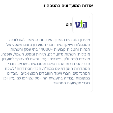
אודות המועדונים בהטבה זו
הוט
מועדון הוֹט הינו מועדון הצרכנות המיועד לאוכלוסיה
הטכנולוגית-אקדמית. חברי המועדון נהנים משפע של
הנחות והטבות קבועות -14000 בתי עסק ורשתות
מובילות: רשתות מזון, דלק, תיירות ונופש, חשמל, אופנה,
מוצרים לבית ולגן, פיננסים ועוד. זכאים להצטרף למועדון
חברי הסתדרות ההנדסאים והטכנאים בישראל, חברי
הסתדרות האקדמאים במח"ר, חברי הסתדרות/לשכת
המהנדסים, חברי איגוד העובדים הסוציאליים, עובדים
במקומות עבודה בתעשיית ההי-טק שצורפו למועדון וכן
בוגרי מקצועות המחשב.