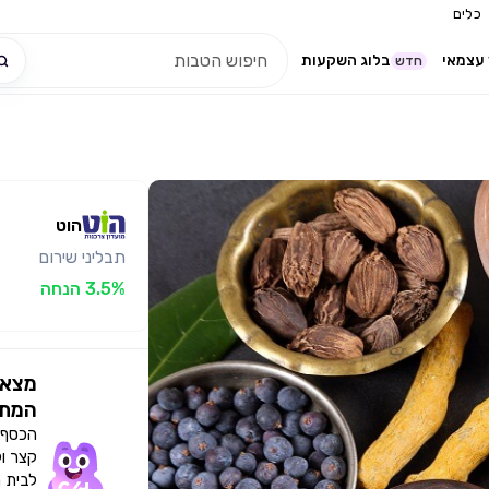
כלים
עצמאי
בלוג השקעות
חדש
הוט
תבליני שירום
3.5% הנחה
מצאו
המתא
הכסף י
קצר ו
לבית 