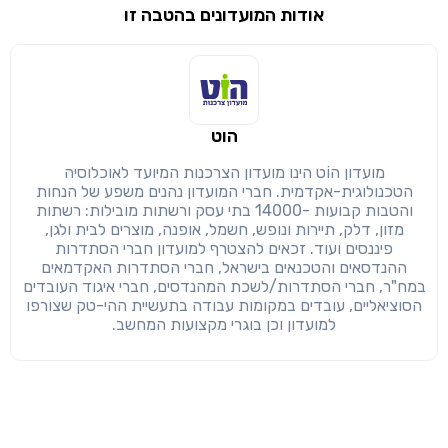
אודות המועדונים בהטבה זו
שימו לב!
שיתוף
מימוש הטבה זו ניתן רק לחברי
הוט
חזרה
הבנתי, המשך לאתר
העתק
מועדון הוֹט הינו מועדון הצרכנות המיועד לאוכלוסיה
הטכנולוגית-אקדמית. חברי המועדון נהנים משפע של הנחות
והטבות קבועות -14000 בתי עסק ורשתות מובילות: רשתות
מזון, דלק, תיירות ונופש, חשמל, אופנה, מוצרים לבית ולגן,
פיננסים ועוד. זכאים להצטרף למועדון חברי הסתדרות
ההנדסאים והטכנאים בישראל, חברי הסתדרות האקדמאים
במח"ר, חברי הסתדרות/לשכת המהנדסים, חברי איגוד העובדים
הסוציאליים, עובדים במקומות עבודה בתעשיית ההי-טק שצורפו
למועדון וכן בוגרי מקצועות המחשב.