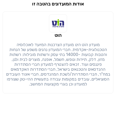
אודות המועדונים בהטבה זו
שימו לב!
שיתוף
מימוש הטבה זו ניתן רק לחברי
הוט
חזרה
הבנתי, המשך לאתר
העתק
מועדון הוֹט הינו מועדון הצרכנות המיועד לאוכלוסיה
הטכנולוגית-אקדמית. חברי המועדון נהנים משפע של הנחות
והטבות קבועות -14000 בתי עסק ורשתות מובילות: רשתות
מזון, דלק, תיירות ונופש, חשמל, אופנה, מוצרים לבית ולגן,
פיננסים ועוד. זכאים להצטרף למועדון חברי הסתדרות
ההנדסאים והטכנאים בישראל, חברי הסתדרות האקדמאים
במח"ר, חברי הסתדרות/לשכת המהנדסים, חברי איגוד העובדים
הסוציאליים, עובדים במקומות עבודה בתעשיית ההי-טק שצורפו
למועדון וכן בוגרי מקצועות המחשב.