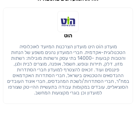
שימו לב!
שיתוף
מימוש הטבה זו ניתן רק לחברי
הוט
חזרה
הבנתי, המשך לאתר
העתק
מועדון הוֹט הינו מועדון הצרכנות המיועד לאוכלוסיה
הטכנולוגית-אקדמית. חברי המועדון נהנים משפע של הנחות
והטבות קבועות -14000 בתי עסק ורשתות מובילות: רשתות
מזון, דלק, תיירות ונופש, חשמל, אופנה, מוצרים לבית ולגן,
פיננסים ועוד. זכאים להצטרף למועדון חברי הסתדרות
ההנדסאים והטכנאים בישראל, חברי הסתדרות האקדמאים
במח"ר, חברי הסתדרות/לשכת המהנדסים, חברי איגוד העובדים
הסוציאליים, עובדים במקומות עבודה בתעשיית ההי-טק שצורפו
למועדון וכן בוגרי מקצועות המחשב.