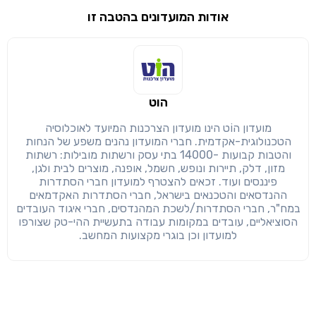
אודות המועדונים בהטבה זו
שימו לב!
שיתוף
מימוש הטבה זו ניתן רק לחברי
חזרה
הבנתי, המשך לאתר
הוט
העתק
מועדון הוֹט הינו מועדון הצרכנות המיועד לאוכלוסיה
הטכנולוגית-אקדמית. חברי המועדון נהנים משפע של הנחות
והטבות קבועות -14000 בתי עסק ורשתות מובילות: רשתות
מזון, דלק, תיירות ונופש, חשמל, אופנה, מוצרים לבית ולגן,
פיננסים ועוד. זכאים להצטרף למועדון חברי הסתדרות
ההנדסאים והטכנאים בישראל, חברי הסתדרות האקדמאים
במח"ר, חברי הסתדרות/לשכת המהנדסים, חברי איגוד העובדים
הסוציאליים, עובדים במקומות עבודה בתעשיית ההי-טק שצורפו
למועדון וכן בוגרי מקצועות המחשב.