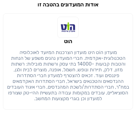
אודות המועדונים בהטבה זו
שימו לב!
שיתוף
מימוש הטבה זו ניתן רק לחברי
הוט
חזרה
הבנתי, המשך לאתר
העתק
מועדון הוֹט הינו מועדון הצרכנות המיועד לאוכלוסיה
הטכנולוגית-אקדמית. חברי המועדון נהנים משפע של הנחות
והטבות קבועות -14000 בתי עסק ורשתות מובילות: רשתות
מזון, דלק, תיירות ונופש, חשמל, אופנה, מוצרים לבית ולגן,
פיננסים ועוד. זכאים להצטרף למועדון חברי הסתדרות
ההנדסאים והטכנאים בישראל, חברי הסתדרות האקדמאים
במח"ר, חברי הסתדרות/לשכת המהנדסים, חברי איגוד העובדים
הסוציאליים, עובדים במקומות עבודה בתעשיית ההי-טק שצורפו
למועדון וכן בוגרי מקצועות המחשב.