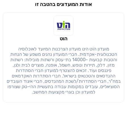
אודות המועדונים בהטבה זו
שימו לב!
שיתוף
מימוש הטבה זו ניתן רק לחברי
הוט
חזרה
הבנתי, המשך לאתר
העתק
מועדון הוֹט הינו מועדון הצרכנות המיועד לאוכלוסיה
הטכנולוגית-אקדמית. חברי המועדון נהנים משפע של הנחות
והטבות קבועות -14000 בתי עסק ורשתות מובילות: רשתות
מזון, דלק, תיירות ונופש, חשמל, אופנה, מוצרים לבית ולגן,
פיננסים ועוד. זכאים להצטרף למועדון חברי הסתדרות
ההנדסאים והטכנאים בישראל, חברי הסתדרות האקדמאים
במח"ר, חברי הסתדרות/לשכת המהנדסים, חברי איגוד העובדים
הסוציאליים, עובדים במקומות עבודה בתעשיית ההי-טק שצורפו
למועדון וכן בוגרי מקצועות המחשב.