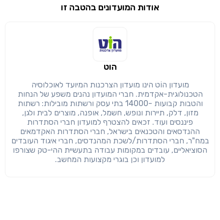
אודות המועדונים בהטבה זו
שימו לב!
שיתוף
מימוש הטבה זו ניתן רק לחברי
הוט
חזרה
הבנתי, המשך לאתר
העתק
מועדון הוֹט הינו מועדון הצרכנות המיועד לאוכלוסיה
הטכנולוגית-אקדמית. חברי המועדון נהנים משפע של הנחות
והטבות קבועות -14000 בתי עסק ורשתות מובילות: רשתות
מזון, דלק, תיירות ונופש, חשמל, אופנה, מוצרים לבית ולגן,
פיננסים ועוד. זכאים להצטרף למועדון חברי הסתדרות
ההנדסאים והטכנאים בישראל, חברי הסתדרות האקדמאים
במח"ר, חברי הסתדרות/לשכת המהנדסים, חברי איגוד העובדים
הסוציאליים, עובדים במקומות עבודה בתעשיית ההי-טק שצורפו
למועדון וכן בוגרי מקצועות המחשב.