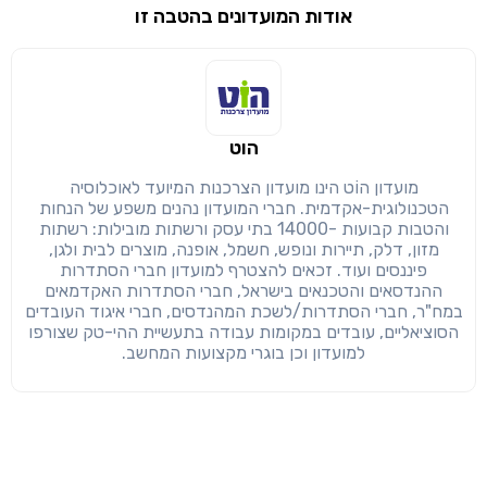
אודות המועדונים בהטבה זו
שימו לב!
שיתוף
מימוש הטבה זו ניתן רק לחברי
הוט
חזרה
הבנתי, המשך לאתר
העתק
מועדון הוֹט הינו מועדון הצרכנות המיועד לאוכלוסיה
הטכנולוגית-אקדמית. חברי המועדון נהנים משפע של הנחות
והטבות קבועות -14000 בתי עסק ורשתות מובילות: רשתות
מזון, דלק, תיירות ונופש, חשמל, אופנה, מוצרים לבית ולגן,
פיננסים ועוד. זכאים להצטרף למועדון חברי הסתדרות
ההנדסאים והטכנאים בישראל, חברי הסתדרות האקדמאים
במח"ר, חברי הסתדרות/לשכת המהנדסים, חברי איגוד העובדים
הסוציאליים, עובדים במקומות עבודה בתעשיית ההי-טק שצורפו
למועדון וכן בוגרי מקצועות המחשב.