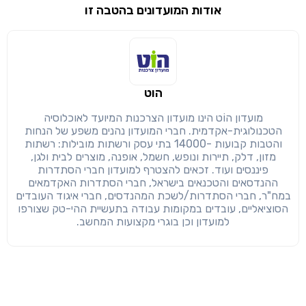
אודות המועדונים בהטבה זו
שימו לב!
שיתוף
מימוש הטבה זו ניתן רק לחברי
הוט
חזרה
הבנתי, המשך לאתר
העתק
מועדון הוֹט הינו מועדון הצרכנות המיועד לאוכלוסיה
הטכנולוגית-אקדמית. חברי המועדון נהנים משפע של הנחות
והטבות קבועות -14000 בתי עסק ורשתות מובילות: רשתות
מזון, דלק, תיירות ונופש, חשמל, אופנה, מוצרים לבית ולגן,
פיננסים ועוד. זכאים להצטרף למועדון חברי הסתדרות
ההנדסאים והטכנאים בישראל, חברי הסתדרות האקדמאים
במח"ר, חברי הסתדרות/לשכת המהנדסים, חברי איגוד העובדים
הסוציאליים, עובדים במקומות עבודה בתעשיית ההי-טק שצורפו
למועדון וכן בוגרי מקצועות המחשב.