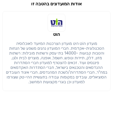
אודות המועדונים בהטבה זו
שימו לב!
שיתוף
מימוש הטבה זו ניתן רק לחברי
הוט
חזרה
הבנתי, המשך לאתר
העתק
מועדון הוֹט הינו מועדון הצרכנות המיועד לאוכלוסיה
הטכנולוגית-אקדמית. חברי המועדון נהנים משפע של הנחות
והטבות קבועות -14000 בתי עסק ורשתות מובילות: רשתות
מזון, דלק, תיירות ונופש, חשמל, אופנה, מוצרים לבית ולגן,
פיננסים ועוד. זכאים להצטרף למועדון חברי הסתדרות
ההנדסאים והטכנאים בישראל, חברי הסתדרות האקדמאים
במח"ר, חברי הסתדרות/לשכת המהנדסים, חברי איגוד העובדים
הסוציאליים, עובדים במקומות עבודה בתעשיית ההי-טק שצורפו
למועדון וכן בוגרי מקצועות המחשב.