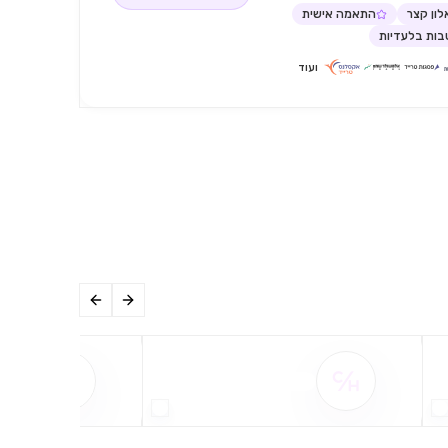
ון קצר
התאמה אישית
ות בלעדיות
ועוד
שם ההטבה אינו זמין
שם ההט