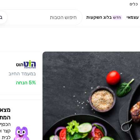
כלים
עצמאי
בלוג השקעות
חדש
הוט
במעמד החיוב
5% הנחה
מצאו
המתא
הכסף י
קצר ו
לבית 