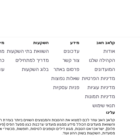
קלאב האב
מידע
השקעות
מיל
אודות
עדכונים
השוואת בתי השקעות
מח
הקהילה שלנו
צור קשר
מדריך למתחילים
כר
המועדונים
פרסום באתר
בלוג השקעות
עו
מדיניות הפרטיות
שאלות נפוצות
מדיניות עוגיות
פניות עסקיות
מדיניות תמונות
תנאי שימוש
עלינו
קלאב האב עוזר לכם למצוא את ההטבות והמבצעים השווים ביותר בעזרת ח
והשוואת מועדונים הכולל מידע ממגוון מועדוני צרכנות כגון מפעל הפיס (פיס
פלוס), ישראכראט הטבות, מגוון דילים וקופונים לטיסות, חופשות, מכשירי איי
מסעדות, השקעות בשוק ההון ועוד.