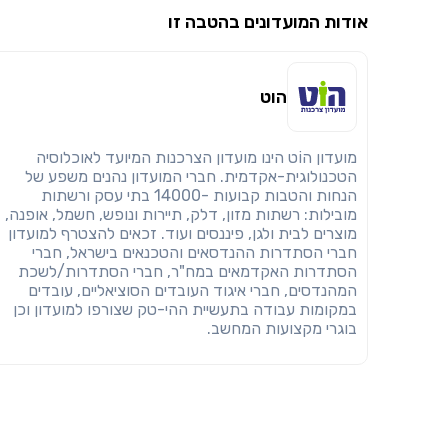
אודות המועדונים בהטבה זו
הוט
מועדון הוֹט הינו מועדון הצרכנות המיועד לאוכלוסיה
הטכנולוגית-אקדמית. חברי המועדון נהנים משפע של
הנחות והטבות קבועות -14000 בתי עסק ורשתות
מובילות: רשתות מזון, דלק, תיירות ונופש, חשמל, אופנה,
מוצרים לבית ולגן, פיננסים ועוד. זכאים להצטרף למועדון
חברי הסתדרות ההנדסאים והטכנאים בישראל, חברי
הסתדרות האקדמאים במח"ר, חברי הסתדרות/לשכת
המהנדסים, חברי איגוד העובדים הסוציאליים, עובדים
במקומות עבודה בתעשיית ההי-טק שצורפו למועדון וכן
בוגרי מקצועות המחשב.