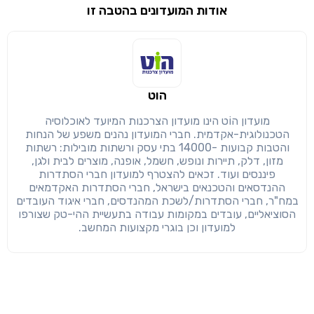
אודות המועדונים בהטבה זו
שימו לב!
שיתוף
מימוש הטבה זו ניתן רק לחברי
הוט
חזרה
הבנתי, המשך לאתר
העתק
מועדון הוֹט הינו מועדון הצרכנות המיועד לאוכלוסיה
הטכנולוגית-אקדמית. חברי המועדון נהנים משפע של הנחות
והטבות קבועות -14000 בתי עסק ורשתות מובילות: רשתות
מזון, דלק, תיירות ונופש, חשמל, אופנה, מוצרים לבית ולגן,
פיננסים ועוד. זכאים להצטרף למועדון חברי הסתדרות
ההנדסאים והטכנאים בישראל, חברי הסתדרות האקדמאים
במח"ר, חברי הסתדרות/לשכת המהנדסים, חברי איגוד העובדים
הסוציאליים, עובדים במקומות עבודה בתעשיית ההי-טק שצורפו
למועדון וכן בוגרי מקצועות המחשב.