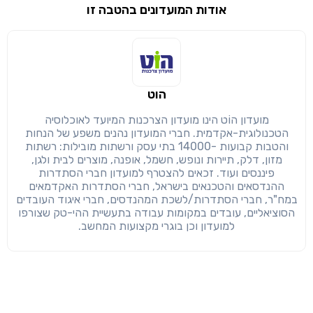
אודות המועדונים בהטבה זו
שימו לב!
שיתוף
מימוש הטבה זו ניתן רק לחברי
חזרה
הבנתי, המשך לאתר
העתק
הוט
מועדון הוֹט הינו מועדון הצרכנות המיועד לאוכלוסיה
הטכנולוגית-אקדמית. חברי המועדון נהנים משפע של הנחות
והטבות קבועות -14000 בתי עסק ורשתות מובילות: רשתות
מזון, דלק, תיירות ונופש, חשמל, אופנה, מוצרים לבית ולגן,
פיננסים ועוד. זכאים להצטרף למועדון חברי הסתדרות
ההנדסאים והטכנאים בישראל, חברי הסתדרות האקדמאים
במח"ר, חברי הסתדרות/לשכת המהנדסים, חברי איגוד העובדים
הסוציאליים, עובדים במקומות עבודה בתעשיית ההי-טק שצורפו
למועדון וכן בוגרי מקצועות המחשב.