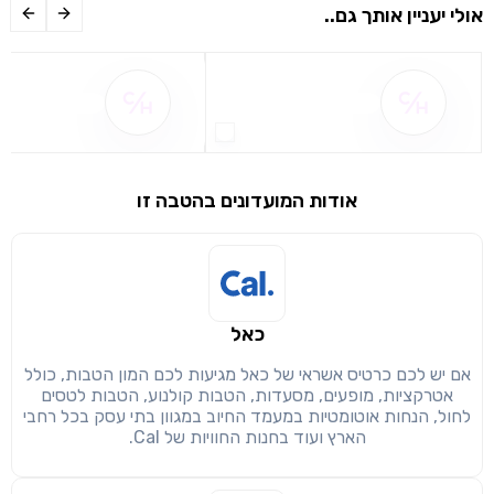
אולי יעניין אותך גם..
שם ההטבה אינו זמין
שם ההטבה אינו 
אודות המועדונים בהטבה זו
שימו לב!
שיתוף
מימוש הטבה זו ניתן רק לחברי
כאל
חזרה
הבנתי, המשך לאתר
העתק
אם יש לכם כרטיס אשראי של כאל מגיעות לכם המון הטבות, כולל
אטרקציות, מופעים, מסעדות, הטבות קולנוע, הטבות לטסים
לחול, הנחות אוטומטיות במעמד החיוב במגוון בתי עסק בכל רחבי
הארץ ועוד בחנות החוויות של Cal.