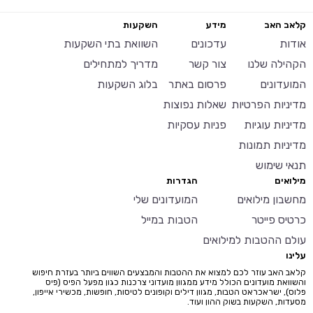
קלאב האב
מידע
השקעות
אודות
עדכונים
השוואת בתי השקעות
הקהילה שלנו
צור קשר
מדריך למתחילים
המועדונים
פרסום באתר
בלוג השקעות
מדיניות הפרטיות
שאלות נפוצות
מדיניות עוגיות
פניות עסקיות
מדיניות תמונות
תנאי שימוש
מילואים
הגדרות
מחשבון מילואים
המועדונים שלי
כרטיס פייטר
הטבות במייל
עולם ההטבות למילואים
עלינו
קלאב האב עוזר לכם למצוא את ההטבות והמבצעים השווים ביותר בעזרת חיפוש
והשוואת מועדונים הכולל מידע ממגוון מועדוני צרכנות כגון מפעל הפיס (פיס
פלוס), ישראכראט הטבות, מגוון דילים וקופונים לטיסות, חופשות, מכשירי אייפון,
מסעדות, השקעות בשוק ההון ועוד.