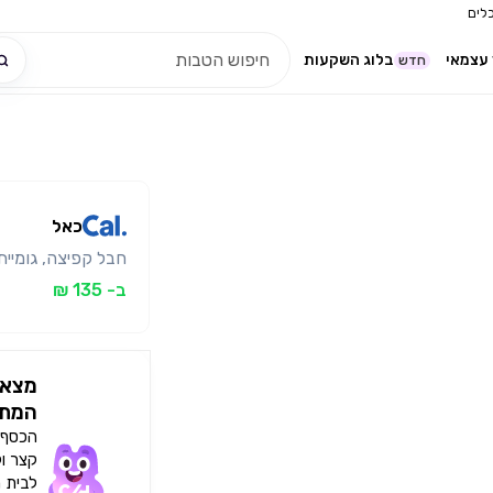
לים
עצמאי
בלוג השקעות
חדש
כאל
חבל קפיצה, גומיית 
ב- 135 ₪
מצאו
המתא
הכסף י
קצר ו
לבית 