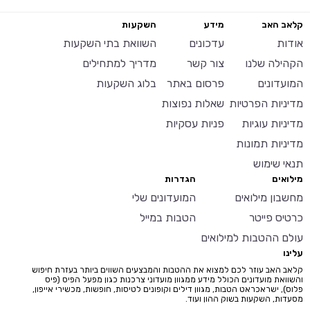
קלאב האב
מידע
השקעות
אודות
עדכונים
השוואת בתי השקעות
הקהילה שלנו
צור קשר
מדריך למתחילים
המועדונים
פרסום באתר
בלוג השקעות
מדיניות הפרטיות
שאלות נפוצות
מדיניות עוגיות
פניות עסקיות
מדיניות תמונות
תנאי שימוש
מילואים
הגדרות
מחשבון מילואים
המועדונים שלי
כרטיס פייטר
הטבות במייל
עולם ההטבות למילואים
עלינו
קלאב האב עוזר לכם למצוא את ההטבות והמבצעים השווים ביותר בעזרת חיפוש
והשוואת מועדונים הכולל מידע ממגוון מועדוני צרכנות כגון מפעל הפיס (פיס
פלוס), ישראכראט הטבות, מגוון דילים וקופונים לטיסות, חופשות, מכשירי אייפון,
מסעדות, השקעות בשוק ההון ועוד.