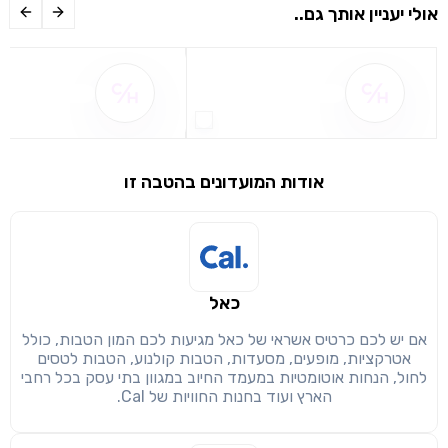
אולי יעניין אותך גם..
שם ההטבה אינו זמין
שם ההטבה אינו 
אודות המועדונים בהטבה זו
שימו לב!
שיתוף
מימוש הטבה זו ניתן רק לחברי
כאל
חזרה
הבנתי, המשך לאתר
העתק
אם יש לכם כרטיס אשראי של כאל מגיעות לכם המון הטבות, כולל
אטרקציות, מופעים, מסעדות, הטבות קולנוע, הטבות לטסים
לחול, הנחות אוטומטיות במעמד החיוב במגוון בתי עסק בכל רחבי
הארץ ועוד בחנות החוויות של Cal.