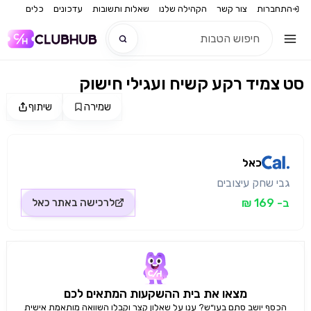
התחברות
צור קשר
הקהילה שלנו
שאלות ותשובות
עדכונים
כלים
סט צמיד רקע קשיח ועגילי חישוק
חדש
שמירה
שיתוף
מקור התמונה: כאל
חדש
כאל
גבי שחק עיצובים
ב- 169 ₪
לרכישה באתר
כאל
מצאו את בית ההשקעות המתאים לכם
הכסף יושב סתם בעו״ש? ענו על שאלון קצר וקבלו השוואה מותאמת אישית