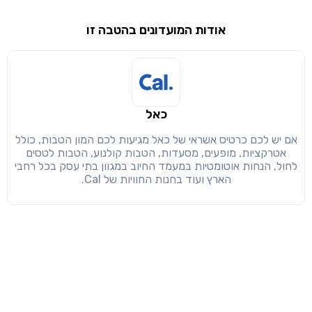
שימו לב!
אודות המועדונים בהטבה זו
שיתוף
מימוש הטבה זו ניתן רק לחברי
חזרה
הבנתי, המשך לאתר
העתק
כאל
אם יש לכם כרטיס אשראי של כאל מגיעות לכם המון הטבות, כולל
אטרקציות, מופעים, מסעדות, הטבות קולנוע, הטבות לטסים
לחול, הנחות אוטומטיות במעמד החיוב במגוון בתי עסק בכל רחבי
הארץ ועוד בחנות החוויות של Cal.