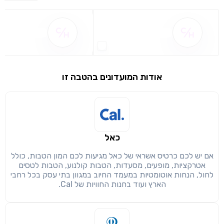
שם ההטבה אינו זמין
שם ההטבה אינו 
אודות המועדונים בהטבה זו
שימו לב!
שיתוף
מימוש הטבה זו ניתן רק לחברי
כאל
חזרה
הבנתי, המשך לאתר
העתק
אם יש לכם כרטיס אשראי של כאל מגיעות לכם המון הטבות, כולל
אטרקציות, מופעים, מסעדות, הטבות קולנוע, הטבות לטסים
לחול, הנחות אוטומטיות במעמד החיוב במגוון בתי עסק בכל רחבי
הארץ ועוד בחנות החוויות של Cal.