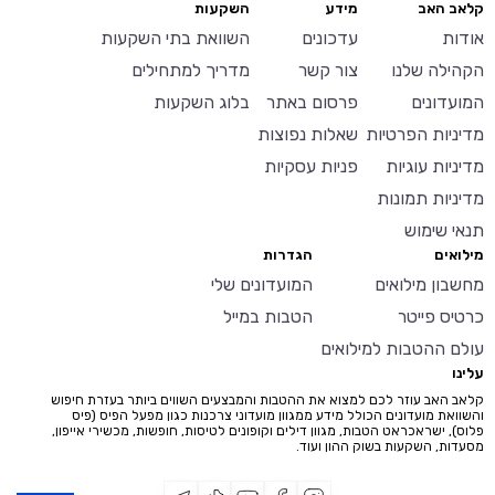
קלאב האב
מידע
השקעות
אודות
עדכונים
השוואת בתי השקעות
הקהילה שלנו
צור קשר
מדריך למתחילים
המועדונים
פרסום באתר
בלוג השקעות
מדיניות הפרטיות
שאלות נפוצות
מדיניות עוגיות
פניות עסקיות
מדיניות תמונות
תנאי שימוש
מילואים
הגדרות
מחשבון מילואים
המועדונים שלי
כרטיס פייטר
הטבות במייל
עולם ההטבות למילואים
עלינו
קלאב האב עוזר לכם למצוא את ההטבות והמבצעים השווים ביותר בעזרת חיפוש
והשוואת מועדונים הכולל מידע ממגוון מועדוני צרכנות כגון מפעל הפיס (פיס
פלוס), ישראכראט הטבות, מגוון דילים וקופונים לטיסות, חופשות, מכשירי אייפון,
מסעדות, השקעות בשוק ההון ועוד.