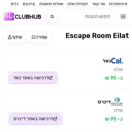
התחברות
צור קשר
הקהילה שלנו
שאלות ותשובות
עדכונים
כלים
Escape Room Eilat
שמירה
שיתוף
חדש
מקור התמונה: כאל
חדש
כאל
אילת
ב- 95 ₪
לרכישה באתר
כאל
דיינרס
אילת
ב- 95 ₪
לרכישה באתר
דיינרס