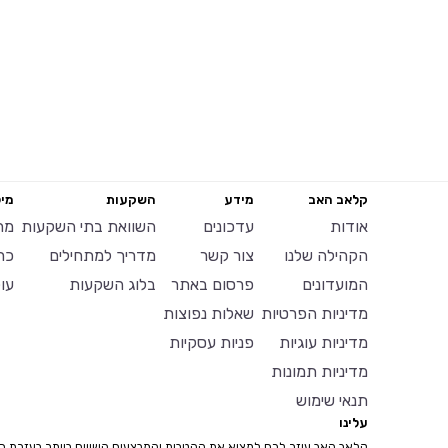
קלאב האב
מידע
השקעות
מיל
אודות
עדכונים
השוואת בתי השקעות
מח
הקהילה שלנו
צור קשר
מדריך למתחילים
כר
המועדונים
פרסום באתר
בלוג השקעות
עו
מדיניות הפרטיות
שאלות נפוצות
מדיניות עוגיות
פניות עסקיות
מדיניות תמונות
תנאי שימוש
עלינו
קלאב האב עוזר לכם למצוא את ההטבות והמבצעים השווים ביותר בעזרת ח