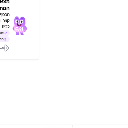
מצאו
המתא
הכסף י
קצר ו
לבית 
שאל
הטב