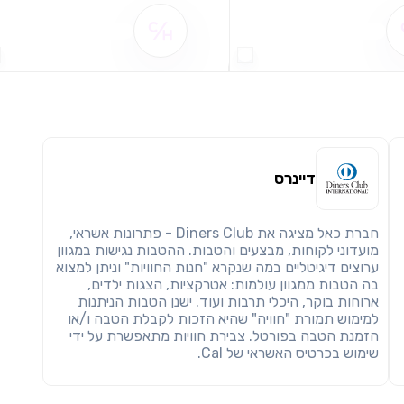
שימו לב!
שיתוף
מימוש הטבה זו ניתן רק לחברי
שם ההטבה אינו זמין
שם ההטבה אינו זמין
חזרה
הבנתי, המשך לאתר
העתק
דיינרס
חברת כאל מציגה את Diners Club - פתרונות אשראי,
מועדוני לקוחות, מבצעים והטבות. ההטבות נגישות במגוון
ערוצים דיגיטליים במה שנקרא "חנות החוויות" וניתן למצוא
בה הטבות ממגוון עולמות: אטרקציות, הצגות ילדים,
ארוחות בוקר, היכלי תרבות ועוד. ישנן הטבות הניתנות
למימוש תמורת "חוויה" שהיא הזכות לקבלת הטבה ו/או
הזמנת הטבה בפורטל. צבירת חוויות מתאפשרת על ידי
שימוש בכרטיס האשראי של Cal.