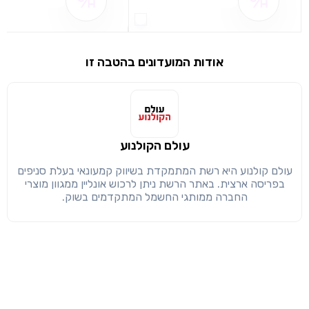
שם ההטבה אינו זמין
שם ההטבה אינו 
שימו לב!
שיתוף
מימוש הטבה זו ניתן רק לחברי
אודות המועדונים בהטבה זו
חזרה
הבנתי, המשך לאתר
העתק
עולם הקולנוע
עולם קולנוע היא רשת המתמקדת בשיווק קמעונאי בעלת סניפים
בפריסה ארצית. באתר הרשת ניתן לרכוש אונליין ממגוון מוצרי
החברה ממותגי החשמל המתקדמים בשוק.