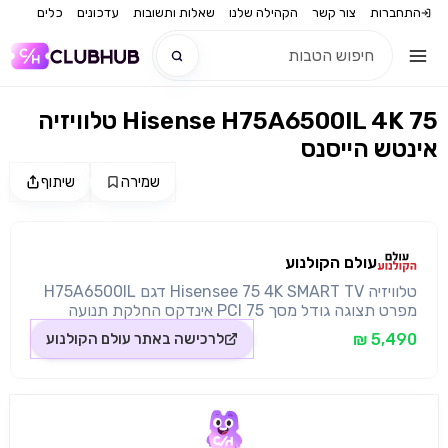
התחברות
צור קשר
הקהילה שלנו
שאלות ותשובות
עדכונים
כלים
טלוויזיה Hisense H75A6500IL 4K 75
חדש
אינטש הייסנס
חדש
שמירה
שיתוף
מקור התמונה: עולם הקולנוע
עולם הקולנוע
טלוויזיה Hisensee 75 4K SMART TV דגם H75A6500IL
מפרט תצוגה גודל מסך 75 PCI אינדקס החלקת תנועה
1700Hz בהירות תמונה 400 Nits זווית צפיה 176/176
5,490 ₪
לרכישה באתר
עולם הקולנוע
מעלות תאורה אחורית D-LED עומק צבע 10 ביט HDR 10,
HLG תכונות שפת תפריט עברית, אנגלית, ערבית, רוסית,
צרפתית, ועוד EPG מדריך תוכניות אלקטרוני מפענח
H.265/H.264/MPEG4 אפשרות טיימר לכיבוי הקלטה
DVB-T מפענח VP9 כתוביות טלטקסט CEC Smart TV
מערכת הפעלה VIDAA U2.5 נגן מדיה דיגיטלית DMP