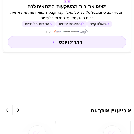
למוסיקה, וידאו ותמונות אפליקציה לסמארטפון
מצאו את בית ההשקעות המתאים לכם
RemoteNOW חנות אפליקציות Foxxum תמיכה בשיקוף
הכסף יושב סתם בעו״ש? ענו על שאלון קצר וקבלו השוואה מותאמת אישית
מסך דפדפן Opera DLNA שליטה בתמונה ביצוע ZOOM
לבית השקעות עם הטבות בלעדיות
התאמת גודל תמונה 4K Upscaling MEMC תאורה אחורית
שאלון קצר
התאמה אישית
הטבות בלעדיות
מסתגלת Input Lag מצב משחק 50ms חיבורים 4 כניסות
ועוד
HDMI 21.4 + 22.0 כניסת אנטנה RF כניסת USB 2 כניסת
AV יציאת אודיו SPDIF אופטי אתרנט LAN כרטיס רשת
התחילו עכשיו
אלחוטי 2.4G & 5G שמע מפענח AC3 מפענח DTS Dolby
Digital אקוולייזר Band רמקולים מובנים הספק רמקולים
2X15W סנכרון קול ושפתיים עוצמת קול אוטמטית DBX שיפור
שמע חומרה ספק מתח 220240VAC 50Hz צריכת חשמל
280W צריכת חשמל מצב כבוי 1W מידות מידות כולל מעמד
בסמ גובה 103.7 רוחב 167.6 עומק 33.6 מידות ללא מעמד
בסמ גובה 96.8 רוחב 167.6 עומק 7.7 מידות אריזה בסמ
גובה 115.6 רוחב 183.5 עומק 20.8 מרווח ברגים תליה על קיר
בסמ 40/20 משקל משקל כולל מעמד 26 קג משקל ללא
מעמד 25.3 קג אביזרים נלווים שלט רחוק IR/EN3Y39H
סוללות מדריך למשתמש תעודת אחריות מעמד שולחני
תוצרת סין
אולי יעניין אותך גם..