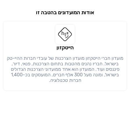
אודות המועדונים בהטבה זו
שימו לב!
שיתוף
מימוש הטבה זו ניתן רק לחברי
חזרה
הבנתי, המשך לאתר
העתק
הייטקזון
מועדון חברי הייטקזון מועדון הצרכנות של עובדי חברות ההיי-טק
בישראל. חבריו נהנים מהטבות בתחום הצרכנות, פנאי, דיור,
פיננסים ועוד. המועדון הוא אחד ממועדוני הצרכנות הגדולים
בישראל, ומונה מעל 300 אלף חברים, המועסקים בכ-1,400
חברות טכנולוגיה.