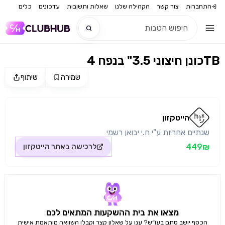
התחברות
צור קשר
הקהילה שלנו
שאלות ותשובות
עדכונים
כלים
כונן חיצוני 3.5" בנפח 4TB
חדש
שמירה
שיתוף
מקור התמונה: הייטקזון
חדש
הייטקזון
שנתיים אחריות ע"י ח.י יבואן רשמי
449₪
לרכישה באתר
הייטקזון
מצאו את בית ההשקעות המתאים לכם
הכסף יושב סתם בעו״ש? ענו על שאלון קצר וקבלו השוואה מותאמת אישית