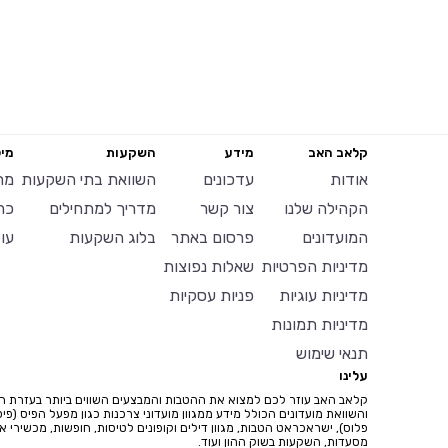
קלאב האב
מידע
השקעות
מיל
אודות
עדכונים
השוואת בתי השקעות
מח
הקהילה שלנו
צור קשר
מדריך למתחילים
כר
המועדונים
פרסום באתר
בלוג השקעות
עו
מדיניות הפרטיות
שאלות נפוצות
מדיניות עוגיות
פניות עסקיות
מדיניות תמונות
תנאי שימוש
עלינו
קלאב האב עוזר לכם למצוא את ההטבות והמבצעים השווים ביותר בעזרת ח
והשוואת מועדונים הכולל מידע ממגוון מועדוני צרכנות כגון מפעל הפיס (פיס
פלוס), ישראכראט הטבות, מגוון דילים וקופונים לטיסות, חופשות, מכשירי איי
מסעדות, השקעות בשוק ההון ועוד.