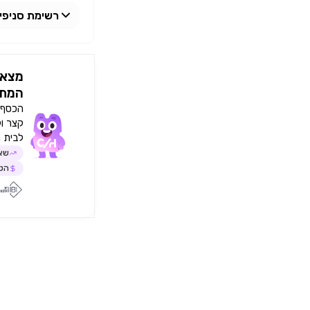
רשימת סניפי
יקב טוליפ
מצאו
המתא
הכסף י
קצר ו
לבית 
שאל
הטב
שימו לב!