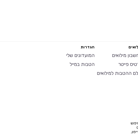
ואים
הגדרות
שבון מילואים
המועדונים שלי
טיס פייטר
הטבות במייל
לם ההטבות למילואים
יפוש
פון,