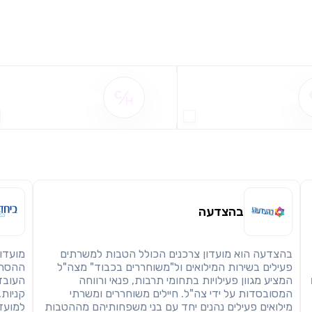
שיתוף
מימוש הטבה זו ניתן רק לחברי
חזרה
הבנתי, המשך לאתר
העתק
שם ההטבה אינו זמין
שם ההטבה אינו זמין
בהצדעה
בהצדעה הוא מועדון צרכנים הכולל הטבות למשרתים
מועדון
פעילים בשירות המילואים ול"משוחררים בכבוד" מצה"ל
ההסתד
1,0 ₪
המציע מגוון פעילויות בתחומי תרבות, פנאי ורווחה
העובדי
המסובסדות על ידי צה"ל. חיילים משוחררים ומשרתי
קניות,
מילואים פעילים נהנים יחד עם בני משפחותיהם מההטבות
למועד