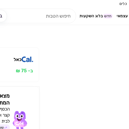
כלים
עצמאי
בלוג השקעות
חדש
כאל
ב- 75 ₪
מצאו
המתא
הכסף י
קצר ו
לבית 
שאל