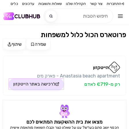
התחברות
צור קשר
הקהילה שלנו
שאלות ותשובות
עדכונים
כלים
פרוטארס הכול כלול למשפחות
חדש
שמירה
שיתוף
מקור התמונה: הייטקזון
חדש
הייטקזון
Anastasia beach apartment - פארק מים
רק מ-€719 לאדם
לרכישה באתר
הייטקזון
מצאו את בית ההשקעות המתאים לכם
הכסף יושב סתם בעו״ש? ענו על שאלון קצר וקבלו השוואה מותאמת אישית