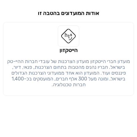
אודות המועדונים בהטבה זו
שימו לב!
שיתוף
מימוש הטבה זו ניתן רק לחברי
חזרה
הבנתי, המשך לאתר
העתק
הייטקזון
מועדון חברי הייטקזון מועדון הצרכנות של עובדי חברות ההיי-טק
בישראל. חבריו נהנים מהטבות בתחום הצרכנות, פנאי, דיור,
פיננסים ועוד. המועדון הוא אחד ממועדוני הצרכנות הגדולים
בישראל, ומונה מעל 300 אלף חברים, המועסקים בכ-1,400
חברות טכנולוגיה.