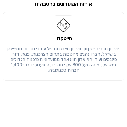
אודות המועדונים בהטבה זו
שימו לב!
שיתוף
מימוש הטבה זו ניתן רק לחברי
חזרה
הבנתי, המשך לאתר
העתק
הייטקזון
מועדון חברי הייטקזון מועדון הצרכנות של עובדי חברות ההיי-טק
בישראל. חבריו נהנים מהטבות בתחום הצרכנות, פנאי, דיור,
פיננסים ועוד. המועדון הוא אחד ממועדוני הצרכנות הגדולים
בישראל, ומונה מעל 300 אלף חברים, המועסקים בכ-1,400
חברות טכנולוגיה.