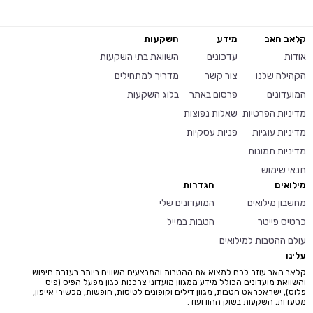
קלאב האב
מידע
השקעות
אודות
עדכונים
השוואת בתי השקעות
הקהילה שלנו
צור קשר
מדריך למתחילים
המועדונים
פרסום באתר
בלוג השקעות
מדיניות הפרטיות
שאלות נפוצות
מדיניות עוגיות
פניות עסקיות
מדיניות תמונות
תנאי שימוש
מילואים
הגדרות
מחשבון מילואים
המועדונים שלי
כרטיס פייטר
הטבות במייל
עולם ההטבות למילואים
עלינו
קלאב האב עוזר לכם למצוא את ההטבות והמבצעים השווים ביותר בעזרת חיפוש
והשוואת מועדונים הכולל מידע ממגוון מועדוני צרכנות כגון מפעל הפיס (פיס
פלוס), ישראכראט הטבות, מגוון דילים וקופונים לטיסות, חופשות, מכשירי אייפון,
מסעדות, השקעות בשוק ההון ועוד.