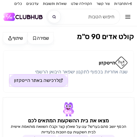
התחברות
צור קשר
הקהילה שלנו
שאלות ותשובות
עדכונים
כלים
קולט אדים 90 ס"מ
שמירה
שיתוף
חדש
מקור התמונה: הייטקזון
חדש
הייטקזון
שנה אחריות בכפוף לתקנון ישפאר היבואן הרשמי
לרכישה באתר
הייטקזון
מצאו את בית ההשקעות המתאים לכם
הכסף יושב סתם בעו״ש? ענו על שאלון קצר וקבלו השוואה מותאמת אישית
לבית השקעות עם הטבות בלעדיות