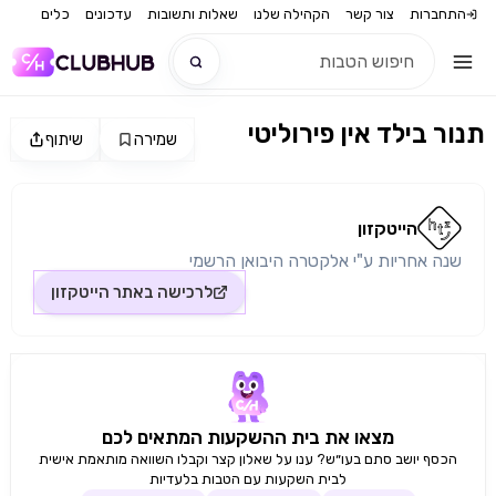
התחברות
צור קשר
הקהילה שלנו
שאלות ותשובות
עדכונים
כלים
תנור בילד אין פירוליטי
שמירה
שיתוף
חדש
מקור התמונה: הייטקזון
חדש
הייטקזון
שנה אחריות ע"י אלקטרה היבואן הרשמי
לרכישה באתר
הייטקזון
מצאו את בית ההשקעות המתאים לכם
הכסף יושב סתם בעו״ש? ענו על שאלון קצר וקבלו השוואה מותאמת אישית
לבית השקעות עם הטבות בלעדיות