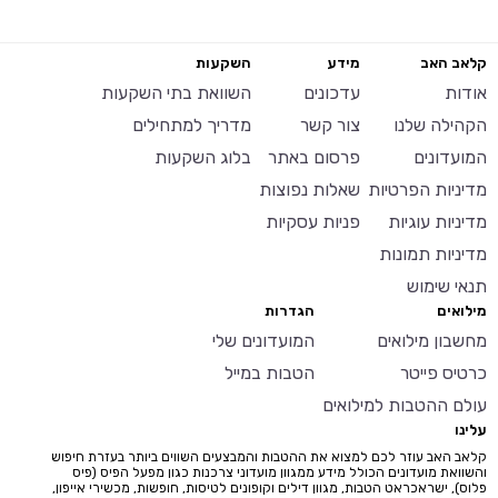
קלאב האב
מידע
השקעות
אודות
עדכונים
השוואת בתי השקעות
הקהילה שלנו
צור קשר
מדריך למתחילים
המועדונים
פרסום באתר
בלוג השקעות
מדיניות הפרטיות
שאלות נפוצות
מדיניות עוגיות
פניות עסקיות
מדיניות תמונות
תנאי שימוש
מילואים
הגדרות
מחשבון מילואים
המועדונים שלי
כרטיס פייטר
הטבות במייל
עולם ההטבות למילואים
עלינו
קלאב האב עוזר לכם למצוא את ההטבות והמבצעים השווים ביותר בעזרת חיפוש
והשוואת מועדונים הכולל מידע ממגוון מועדוני צרכנות כגון מפעל הפיס (פיס
פלוס), ישראכראט הטבות, מגוון דילים וקופונים לטיסות, חופשות, מכשירי אייפון,