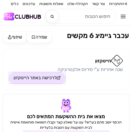
התחברות
צור קשר
הקהילה שלנו
שאלות ותשובות
עדכונים
כלים
עכבר גיימיג 6 מקשים
שמירה
שיתוף
חדש
מקור התמונה: הייטקזון
חדש
הייטקזון
שנה אחריות ע"י סיריוס אלקטרוניקה
לרכישה באתר
הייטקזון
מצאו את בית ההשקעות המתאים לכם
הכסף יושב סתם בעו״ש? ענו על שאלון קצר וקבלו השוואה מותאמת אישית
לבית השקעות עם הטבות בלעדיות