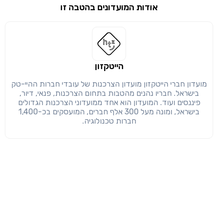
אודות המועדונים בהטבה זו
שימו לב!
שיתוף
מימוש הטבה זו ניתן רק לחברי
חזרה
הבנתי, המשך לאתר
העתק
הייטקזון
מועדון חברי הייטקזון מועדון הצרכנות של עובדי חברות ההיי-טק
בישראל. חבריו נהנים מהטבות בתחום הצרכנות, פנאי, דיור,
פיננסים ועוד. המועדון הוא אחד ממועדוני הצרכנות הגדולים
בישראל, ומונה מעל 300 אלף חברים, המועסקים בכ-1,400
חברות טכנולוגיה.