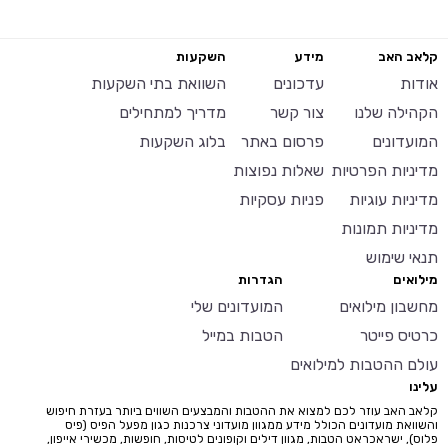
קלאב האב
מידע
השקעות
אודות
עדכונים
השוואת בתי השקעות
הקהילה שלנו
צור קשר
מדריך למתחילים
המועדונים
פרסום באתר
בלוג השקעות
מדיניות הפרטיות
שאלות נפוצות
מדיניות עוגיות
פניות עסקיות
מדיניות תמונות
תנאי שימוש
מילואים
הגדרות
מחשבון מילואים
המועדונים שלי
כרטיס פייטר
הטבות במייל
עולם ההטבות למילואים
עלינו
קלאב האב עוזר לכם למצוא את ההטבות והמבצעים השווים ביותר בעזרת חיפוש
והשוואת מועדונים הכולל מידע ממגוון מועדוני צרכנות כגון מפעל הפיס (פיס
פלוס), ישראכראט הטבות, מגוון דילים וקופונים לטיסות, חופשות, מכשירי אייפון,