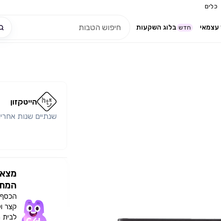
כלים
עצמאי
בלוג השקעות
חדש
הייטקזון
שנתיים שנות אחריו
מצאו
המתא
הכסף י
קצר ו
לבית 