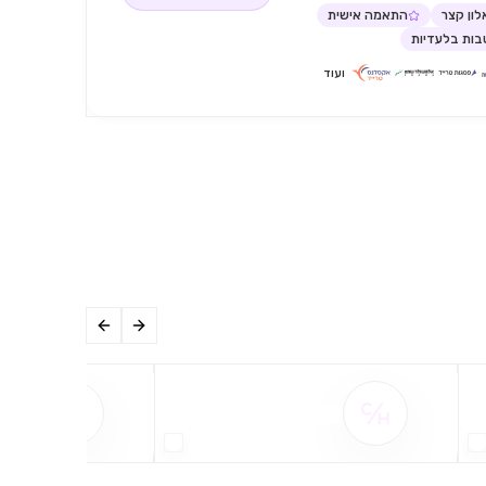
ון קצר
התאמה אישית
ות בלעדיות
ועוד
שם ההטבה אינו זמין
שם ההט