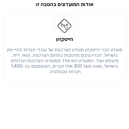
אודות המועדונים בהטבה זו
שימו לב!
שיתוף
מימוש הטבה זו ניתן רק לחברי
חזרה
הבנתי, המשך לאתר
העתק
הייטקזון
מועדון חברי הייטקזון מועדון הצרכנות של עובדי חברות ההיי-טק
בישראל. חבריו נהנים מהטבות בתחום הצרכנות, פנאי, דיור,
פיננסים ועוד. המועדון הוא אחד ממועדוני הצרכנות הגדולים
בישראל, ומונה מעל 300 אלף חברים, המועסקים בכ-1,400
חברות טכנולוגיה.