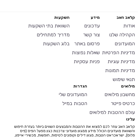
קלאב האב
מידע
השקעות
אודות
עדכונים
השוואת בתי השקעות
הקהילה שלנו
צור קשר
מדריך למתחילים
המועדונים
פרסום באתר
בלוג השקעות
מדיניות הפרטיות
שאלות נפוצות
מדיניות עוגיות
פניות עסקיות
מדיניות תמונות
תנאי שימוש
מילואים
הגדרות
מחשבון מילואים
המועדונים שלי
כרטיס פייטר
הטבות במייל
עולם ההטבות למילואים
עלינו
קלאב האב עוזר לכם למצוא את ההטבות והמבצעים השווים ביותר בעזרת חיפוש
והשוואת מועדונים הכולל מידע ממגוון מועדוני צרכנות כגון מפעל הפיס (פיס
פלוס), ישראכראט הטבות, מגוון דילים וקופונים לטיסות, חופשות, מכשירי אייפון,