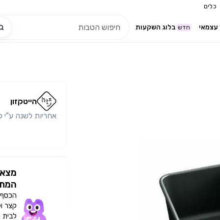
כלים
עצמאי
בלוג השקעות
חדש
הייטקזון
אחריות לשנה ע"י ק
מצאו
המתא
הכסף י
קצר ו
לבית 