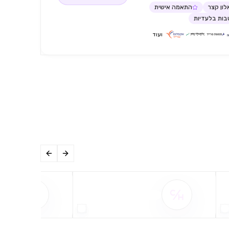
ון קצר
התאמה אישית
ות בלעדיות
ועוד
שם ההטבה אינו זמין
שם ההט