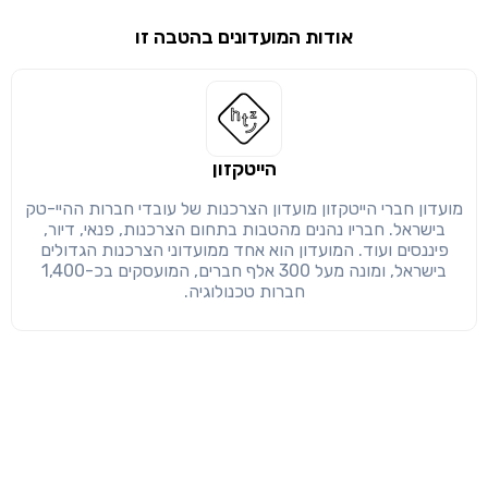
אודות המועדונים בהטבה זו
שימו לב!
שיתוף
מימוש הטבה זו ניתן רק לחברי
חזרה
הבנתי, המשך לאתר
העתק
הייטקזון
מועדון חברי הייטקזון מועדון הצרכנות של עובדי חברות ההיי-טק
בישראל. חבריו נהנים מהטבות בתחום הצרכנות, פנאי, דיור,
פיננסים ועוד. המועדון הוא אחד ממועדוני הצרכנות הגדולים
בישראל, ומונה מעל 300 אלף חברים, המועסקים בכ-1,400
חברות טכנולוגיה.