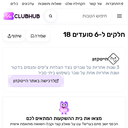
התחברות
צור קשר
הקהילה שלנו
שאלות ותשובות
עדכונים
כלים
18 חלקים ל-6 סועדים
שמירה
שיתוף
חדש
מקור התמונה: הייטקזון
חדש
הייטקזון
3 שנות אחריות על שברים בצד הצלחת צ'יפים ופגמים בדקור
ושנת אחריות אחת על שבר בשימוש ביתי סביר
לרכישה באתר
הייטקזון
מצאו את בית ההשקעות המתאים לכם
הכסף יושב סתם בעו״ש? ענו על שאלון קצר וקבלו השוואה מותאמת אישית