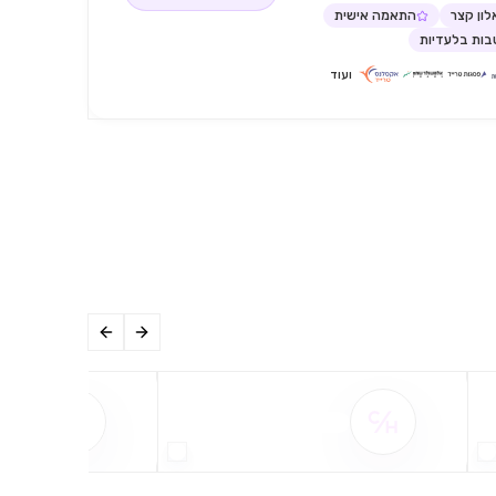
ון קצר
התאמה אישית
ות בלעדיות
ועוד
שם ההטבה אינו זמין
שם ההט