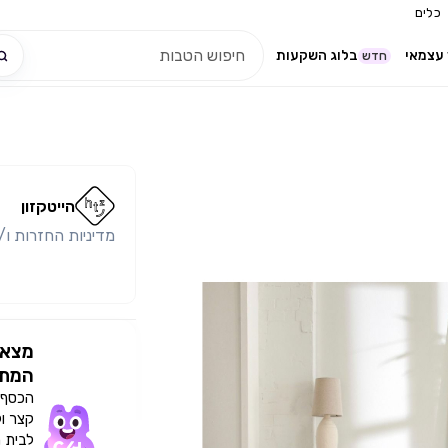
כלים
עצמאי
בלוג השקעות
חדש
הייטקזון
מדיניות החזרות ו/
מצאו
המתא
הכסף י
קצר ו
לבית 