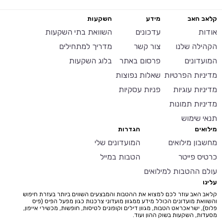
קלאב האב
מידע
השקעות
אודות
עדכונים
השוואת בתי השקעות
הקהילה שלנו
צור קשר
מדריך למתחילים
המועדונים
פרסום באתר
בלוג השקעות
מדיניות הפרטיות
שאלות נפוצות
מדיניות עוגיות
פניות עסקיות
מדיניות תמונות
תנאי שימוש
מילואים
הגדרות
מחשבון מילואים
המועדונים שלי
כרטיס פייטר
הטבות במייל
עולם ההטבות למילואים
עלינו
קלאב האב עוזר לכם למצוא את ההטבות והמבצעים השווים ביותר בעזרת חיפוש
והשוואת מועדונים הכולל מידע ממגוון מועדוני צרכנות כגון מפעל הפיס (פיס
פלוס), ישראכראט הטבות, מגוון דילים וקופונים לטיסות, חופשות, מכשירי אייפון,
מסעדות, השקעות בשוק ההון ועוד.